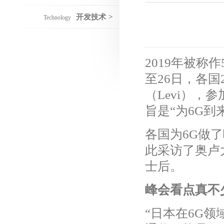
开发技术
>
Technology
2019年被称
至26日，各
（Levi）
旨是“为6G到
各国为6G做
此采访了奥卢
士后。
峰会看点真不
“日本在6G